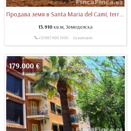
Продава земя в Santa Maria del Camí, terreno rústico
13.910
кв.м, Земеделска
+35987 900 1000
За контакти
179.000 €