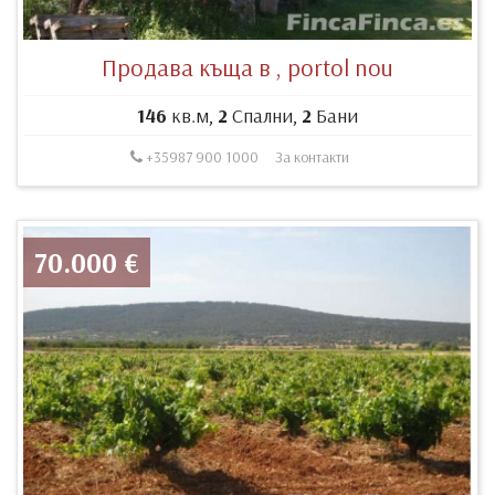
Продава къща в , portol nou
146
кв.м,
2
Спални,
2
Бани
+35987 900 1000
За контакти
70.000 €