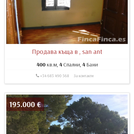
Продава къща в , san ant
400
кв.м,
4
Спални,
4
Бани
+34 683 490 568
За контакти
195.000 €