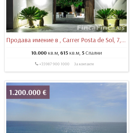
Продава имение в , Carrer Posta de Sol, 7, 07829 Sant Josep de sa Talaia, Illes Balears, España
10.000
кв.м,
615
кв.м,
5
Спални
+35987 900 1000
За контакти
1.200.000 €