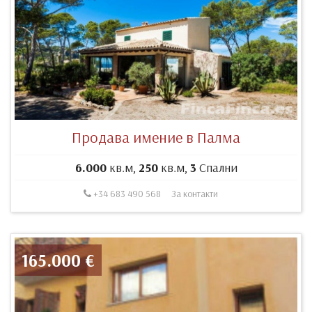
Продава имение в Палма
6.000
кв.м,
250
кв.м,
3
Спални
+34 683 490 568
За контакти
165.000 €