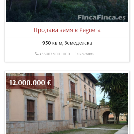
Продава земя в Peguera
950
кв.м, Земеделска
+35987 900 1000
За контакти
12.000.000 €