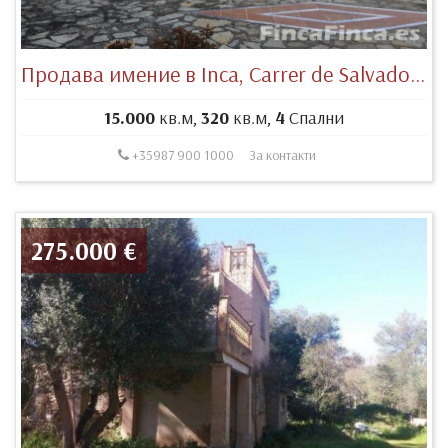
Продава имение в Inca, Carrer de Salvador Espriu, 5, 07300 Inca, Illes Balears, España
15.000
кв.м,
320
кв.м,
4
Спални
+35987 900 1000
За контакти
275.000 €