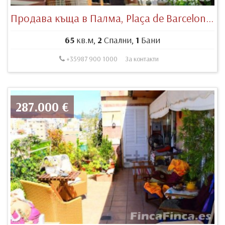
Продава къща в Палма, Plaça de Barcelona, 07011 Palma, Illes Balears, España
65
кв.м,
2
Спални,
1
Бани
+35987 900 1000
За контакти
287.000 €