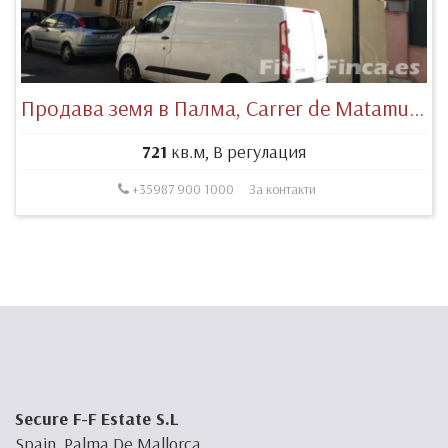
Продава земя в Палма, Carrer de Matamusinos, 4, 07011 Sa Vileta-Son Rapinya, Illes Balears, España
721
кв.м, В регулация
+35987 900 1000
За контакти
Secure F-F Estate S.L
Spain, Palma De Mallorca