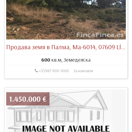
Продава земя в Палма, Ma-6014, 07609 Llucmajor, Illes Balears, España
600
кв.м, Земеделска
+35987 900 1000
За контакти
1.450.000 €