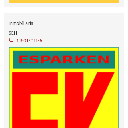
Inmobiliaria
SEI1
+34601301156